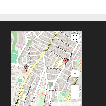
+
−
|
MapPress
© OpenStreetMap