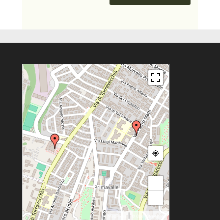
+
−
|
MapPress
© OpenStreetMap