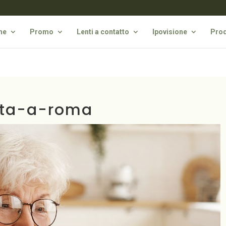
he
Promo
Lenti a contatto
Ipovisione
Prod
sta-a-roma