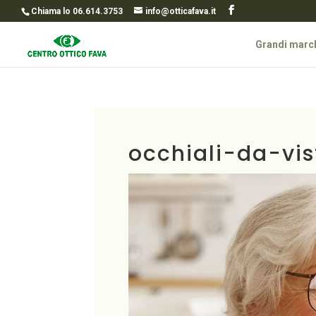
Chiama lo 06.614.3753
info@otticafava.it
Grandi marc
occhiali-da-vi