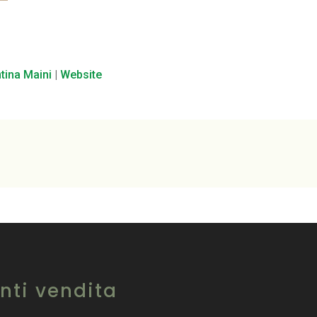
ntina Maini
|
Website
nti vendita