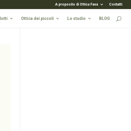
A proposito di Ottica Fava
Contatti
otti
Ottica dei piccoli
Lo studio
BLOG