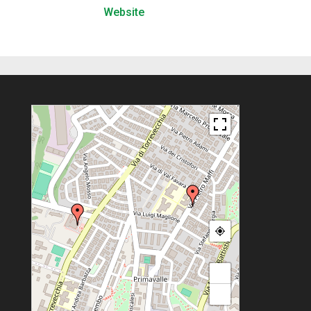
Website
+
−