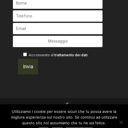
Acconsento al
trattamento dei dati
Utilizziamo i cookie per essere sicuri che tu possa avere la
Un progetto di
Gavilab Web Agency ~ I Marinai
migliore esperienza sul nostro sito. Se continui ad utilizzare
questo sito noi assumiamo che tu ne sia felice.
del Web
|
Privacy Policy
-
OtticaFava -