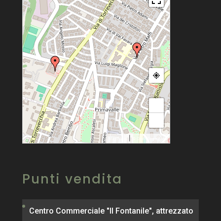
+
−
|
MapPress
© OpenStreetMap
Punti vendita
Centro Commerciale "Il Fontanile", attrezzato