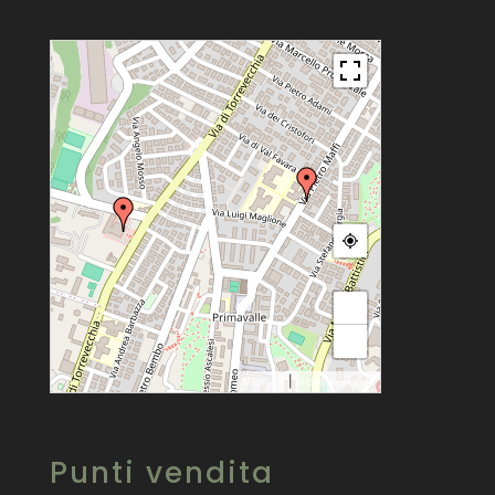
+
−
|
MapPress
© OpenStreetMap
Punti vendita