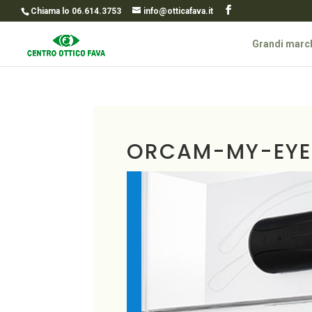
Chiama lo 06.614.3753
info@otticafava.it
Grandi marc
ORCAM-MY-EY