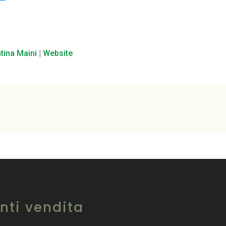
ntina Maini
|
Website
nti vendita