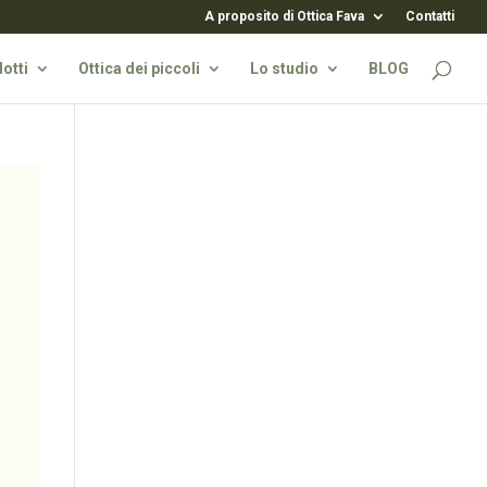
A proposito di Ottica Fava
Contatti
otti
Ottica dei piccoli
Lo studio
BLOG