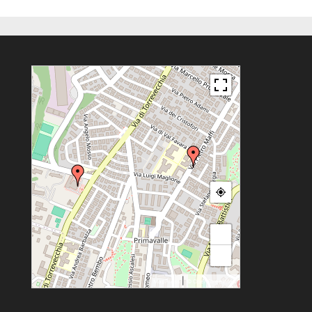
+
−
|
MapPress
© OpenStreetMap