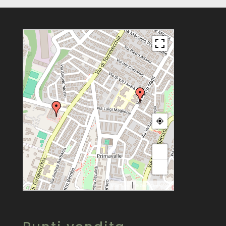
+
−
|
MapPress
© OpenStreetMap