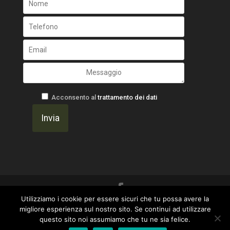
Acconsento al
trattamento dei dati
Utilizziamo i cookie per essere sicuri che tu possa avere la
Un progetto di
Gavilab Web Agency ~ I Marinai
migliore esperienza sul nostro sito. Se continui ad utilizzare
questo sito noi assumiamo che tu ne sia felice.
del Web
|
Privacy Policy
-
OtticaFava -