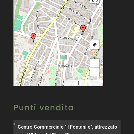
+
−
|
MapPress
© OpenStreetMap
Punti vendita
Centro Commerciale "Il Fontanile", attrezzato