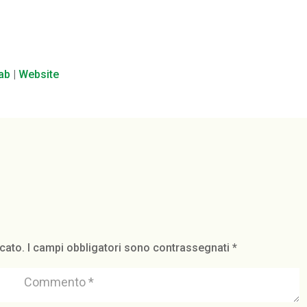
lab
|
Website
icato.
I campi obbligatori sono contrassegnati
*