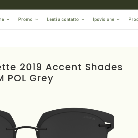
he
Promo
Lenti a contatto
Ipovisione
Prod
ette 2019 Accent Shades
M POL Grey