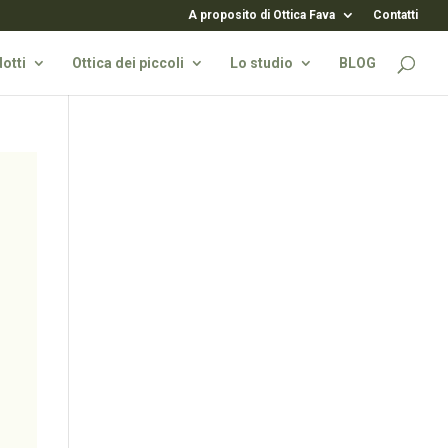
A proposito di Ottica Fava
Contatti
otti
Ottica dei piccoli
Lo studio
BLOG