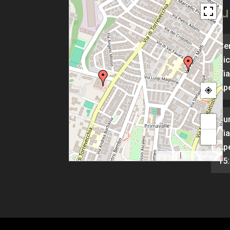
Pu
Cen
Pic
Via
Ape
Pu
+
Via
−
Ape
|
MapPress
© OpenStreetMap
15