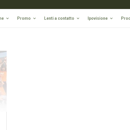
he
Promo
Lenti a contatto
Ipovisione
Prod