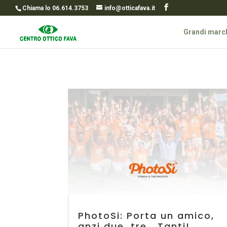
Chiama lo 06.614.3753
info@otticafava.it
Grandi marc
PhotoSi: Porta un amico,
anzi due, tre… Tanti!