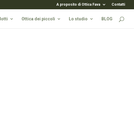
A proposito di Ottica Fava
Contatti
otti
Ottica dei piccoli
Lo studio
BLOG