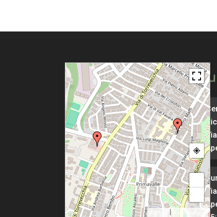
Pu
Cen
Pic
Via
Ape
Pu
+
Via
−
Ape
|
MapPress
© OpenStreetMap