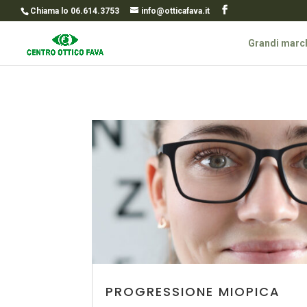
Chiama lo 06.614.3753
info@otticafava.it
Grandi marc
PROGRESSIONE MIOPICA