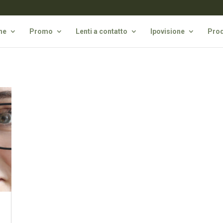
he
Promo
Lenti a contatto
Ipovisione
Prod