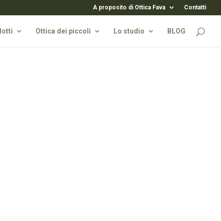
A proposito di Ottica Fava
Contatti
otti
Ottica dei piccoli
Lo studio
BLOG