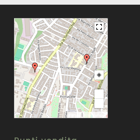
+
−
|
MapPress
© OpenStreetMap