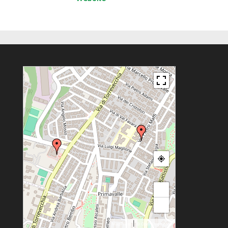
+
−
|
MapPress
© OpenStreetMap