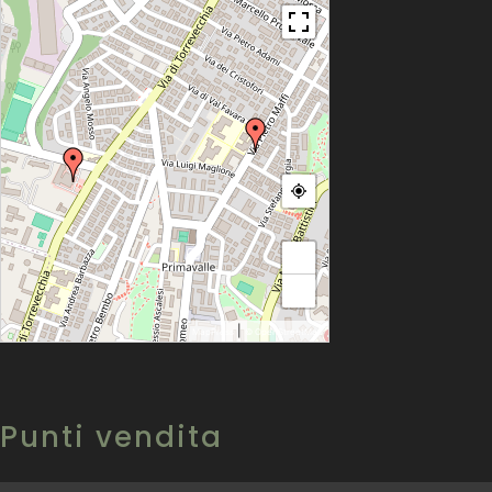
+
−
|
MapPress
© OpenStreetMap
Punti vendita