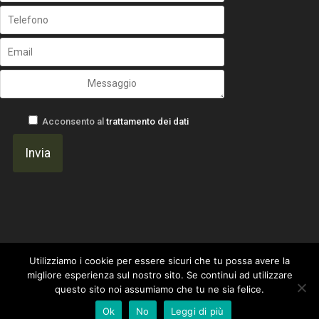
Acconsento al
trattamento dei dati
Utilizziamo i cookie per essere sicuri che tu possa avere la
migliore esperienza sul nostro sito. Se continui ad utilizzare
questo sito noi assumiamo che tu ne sia felice.
Un progetto di
Gavilab Web Agency ~ I Marinai del Web
|
Privacy Policy
-
OtticaFava - IT04824101002
Ok
No
Leggi di più