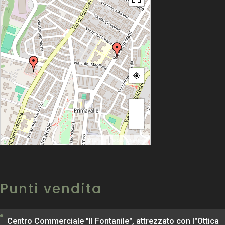
+
−
|
MapPress
© OpenStreetMap
Punti vendita
Centro Commerciale "Il Fontanile", attrezzato con l"Ottica