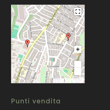
+
−
|
MapPress
© OpenStreetMap
Punti vendita