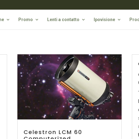
he
Promo
Lenti a contatto
Ipovisione
Prod
Celestron LCM 60
Computerized