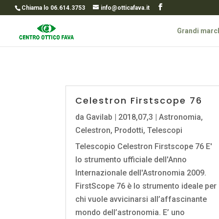
Chiama lo 06.614.3753
info@otticafava.it
Grandi marc
Celestron Firstscope 76
da
Gavilab
|
2018,07,3
|
Astronomia
,
Celestron
,
Prodotti
,
Telescopi
Telescopio Celestron Firstscope 76 E'
lo strumento ufficiale dell'Anno
Internazionale dell'Astronomia 2009.
FirstScope 76 è lo strumento ideale per
chi vuole avvicinarsi all’affascinante
mondo dell’astronomia. E’ uno