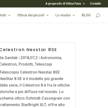
A proposito di Ottica Fava
Contatti
otti
Ottica dei piccoli
Lo studio
BLOG
Celestron Nexstar 8SE
da
Gavilab
|
2018,07,3
|
Astronomia
,
Celestron
,
Prodotti
,
Telescopi
Telescopio Celestron Nexstar 8SE
NexStar 8 SE è il modello più grande
della serie, il Celestron 8 è fra le ottiche
storiche e più diffuse nel mondo. Lo
schema ottico Schmidt-Cassegrain con
trattamento StarBright XLT, offre alto