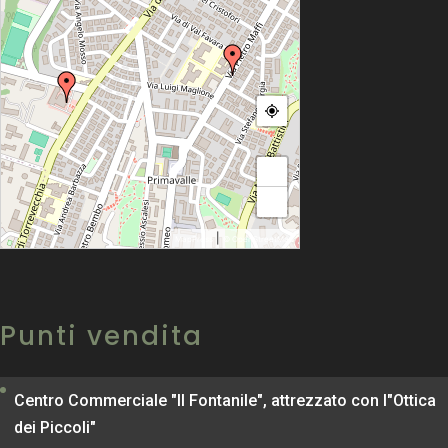
+
−
|
MapPress
© OpenStreetMap
Punti vendita
Centro Commerciale "Il Fontanile", attrezzato con l"Ottica
dei Piccoli"