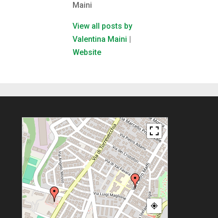
Maini
View all posts by
Valentina Maini
|
Website