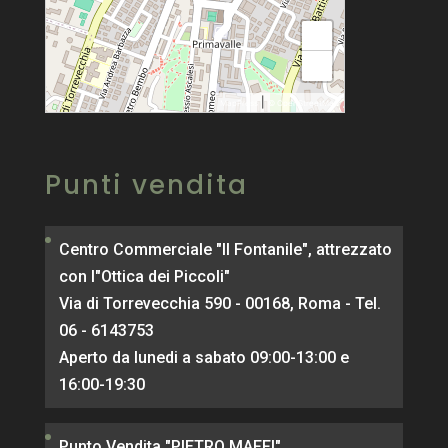
+
−
|
MapPress
© OpenStreetMap
Punti vendita
Centro Commerciale "Il Fontanile", attrezzato
con l"Ottica dei Piccoli"
Via di Torrevecchia 590 - 00168, Roma - Tel.
06 - 6143753
Aperto da lunedi a sabato 09:00-13:00 e
16:00-19:30
Punto Vendita "PIETRO MAFFI"