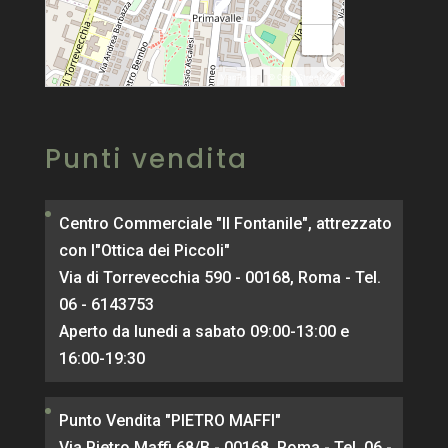
+
−
|
MapPress
© OpenStreetMap
Punti vendita
Centro Commerciale "Il Fontanile", attrezzato
con l"Ottica dei Piccoli"
Via di Torrevecchia 590 - 00168, Roma - Tel.
06 - 6143753
Aperto da lunedi a sabato 09:00-13:00 e
16:00-19:30
Punto Vendita "PIETRO MAFFI"
Via Pietro Maffi 68/B - 00168, Roma - Tel. 06 -