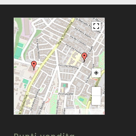
+
−
|
MapPress
© OpenStreetMap