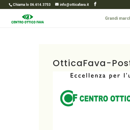
Chiama lo 06.614.3753
info@otticafava.it
Grandi marc
OtticaFava-Pos