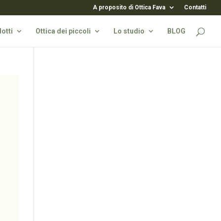
A proposito di Ottica Fava
Contatti
otti
Ottica dei piccoli
Lo studio
BLOG