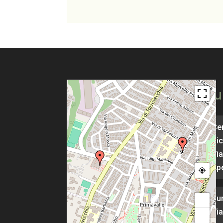
Pu
Cen
Pic
Via
Ape
Pu
+
Via
−