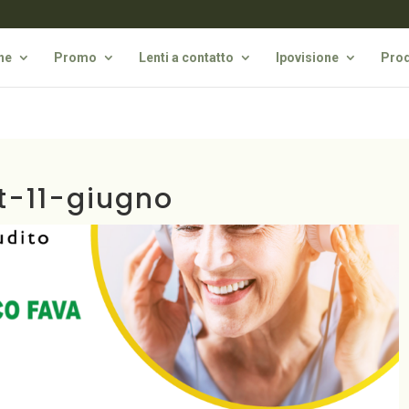
he
Promo
Lenti a contatto
Ipovisione
Prod
t-11-giugno