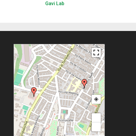
Gavi Lab
+
−