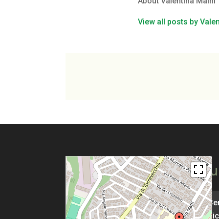
About Valentina Maini
View all posts by Vale
Pu
Cen
Pic