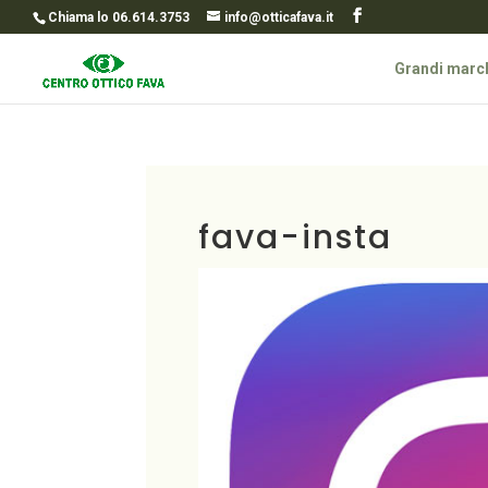
Chiama lo 06.614.3753
info@otticafava.it
Grandi marc
fava-insta