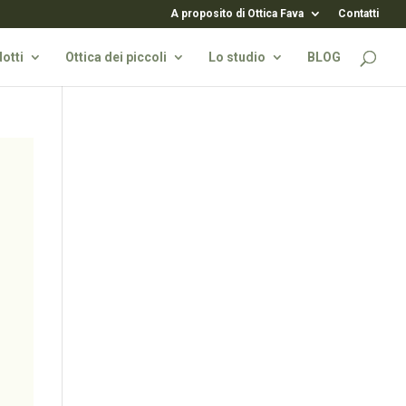
A proposito di Ottica Fava
Contatti
otti
Ottica dei piccoli
Lo studio
BLOG