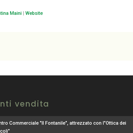
ntina Maini
|
Website
nti vendita
tro Commerciale "Il Fontanile", attrezzato con l"Ottica dei
coli"