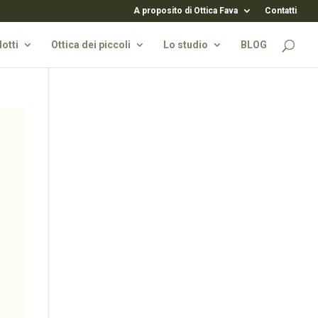
A proposito di Ottica Fava
Contatti
otti
Ottica dei piccoli
Lo studio
BLOG