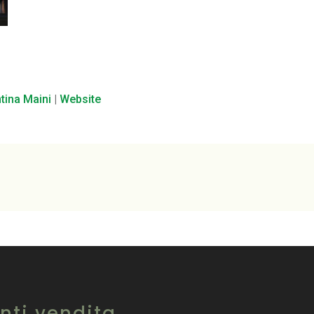
ntina Maini
|
Website
nti vendita