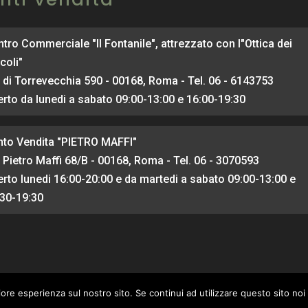
tro Commerciale "Il Fontanile", attrezzato con l"Ottica dei
coli"
 di Torrevecchia 590 - 00168, Roma - Tel. 06 - 6143753
rto da lunedi a sabato 09:00-13:00 e 16:00-19:30
nto Vendita "PIETRO MAFFI"
 Pietro Maffi 68/B - 00168, Roma - Tel. 06 - 3070593
rto lunedi 16:00-20:00 e da martedi a sabato 09:00-13:00 e
:30-19:30
iore esperienza sul nostro sito. Se continui ad utilizzare questo sito no
inai del Web
|
Privacy Policy
-
OtticaFava - IT04824101002