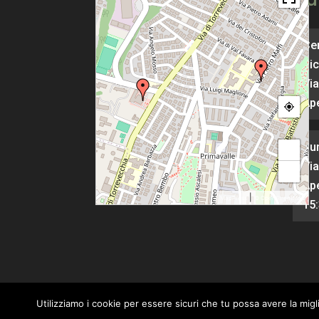
Cen
Pic
Via
Ape
Pu
+
Via
−
Ape
|
MapPress
© OpenStreetMap
15
Utilizziamo i cookie per essere sicuri che tu possa avere la migl
Un progetto di
Gavilab Web Agency ~ I Mar