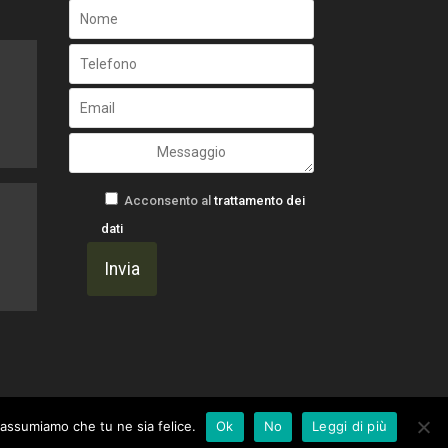
Acconsento al
trattamento dei
dati
i assumiamo che tu ne sia felice.
Ok
No
Leggi di più