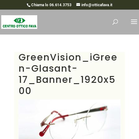
Chiama lo 06.614.3753
info@otticafava.it
GreenVision_iGree
n-Glasant-
17_Banner_1920x5
00