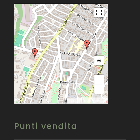
+
−
|
MapPress
© OpenStreetMap
Punti vendita