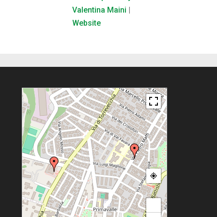
Valentina Maini
|
Website
+