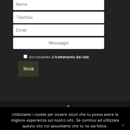
Acconsento al
trattamento dei dati
Utilizziamo i cookie per essere sicuri che tu possa avere la
Un progetto di
Gavilab Web Agency ~ I Marinai
migliore esperienza sul nostro sito. Se continui ad utilizzare
questo sito noi assumiamo che tu ne sia felice.
del Web
|
Privacy Policy
-
OtticaFava -