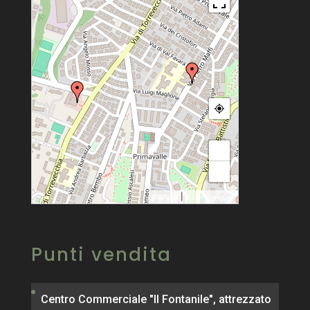
+
−
|
MapPress
© OpenStreetMap
Punti vendita
Centro Commerciale "Il Fontanile", attrezzato