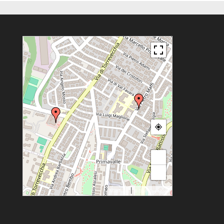
+
−
|
MapPress
© OpenStreetMap