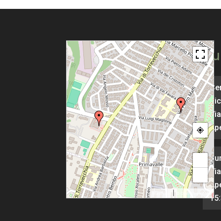
Pu
Cen
Pic
Via
Ape
Pu
+
Via
−
Ape
|
MapPress
© OpenStreetMap
15