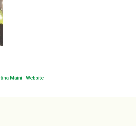
ntina Maini
|
Website