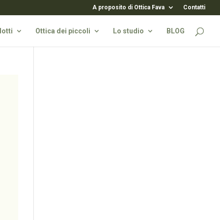
A proposito di Ottica Fava
Contatti
otti
Ottica dei piccoli
Lo studio
BLOG