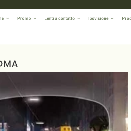
he
Promo
Lenti a contatto
Ipovisione
Prod
OMA