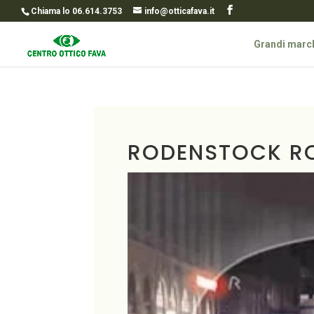
Chiama lo 06.614.3753
info@otticafava.it
Grandi marc
RODENSTOCK R