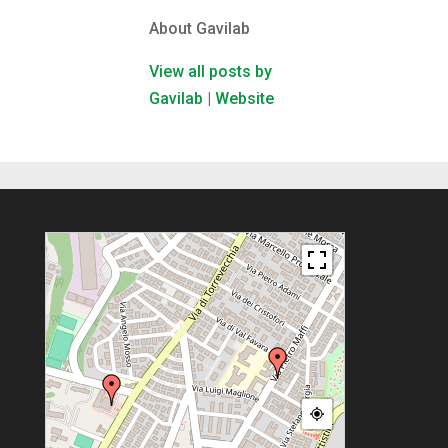
About Gavilab
View all posts by
Gavilab
|
Website