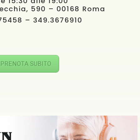
le 15:30 alle 19:00
vecchia, 590 – 00168 Roma
75458 – 349.3676910
PRENOTA SUBITO