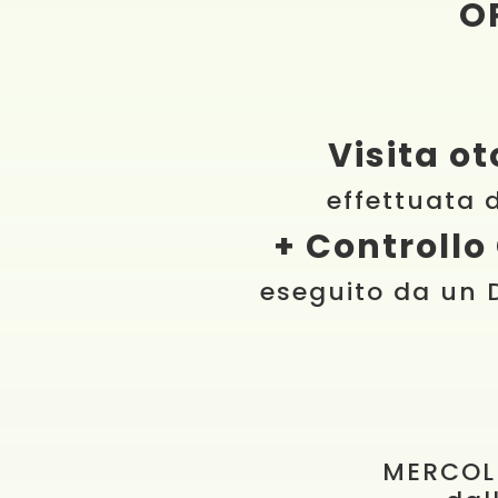
O
Visita o
effettuata 
+ Controllo
eseguito da un 
MERCOL