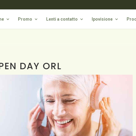
he
Promo
Lenti a contatto
Ipovisione
Prod
PEN DAY ORL