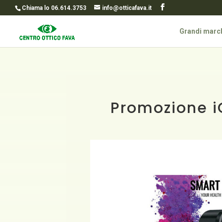
Chiama lo 06.614.3753
info@otticafava.it
Grandi marc
Promozione 