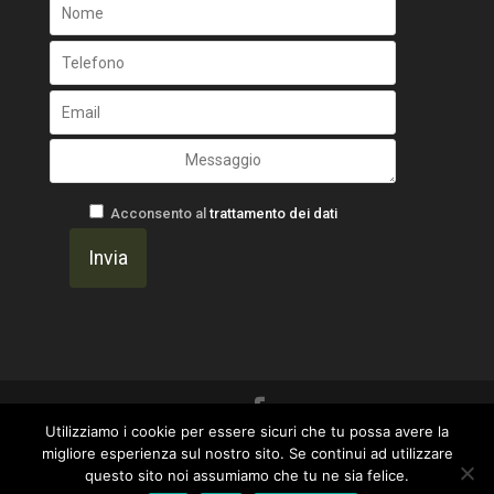
Acconsento al
trattamento dei dati
Utilizziamo i cookie per essere sicuri che tu possa avere la
Un progetto di
Gavilab Web Agency ~ I Marinai
migliore esperienza sul nostro sito. Se continui ad utilizzare
questo sito noi assumiamo che tu ne sia felice.
del Web
|
Privacy Policy
-
OtticaFava -