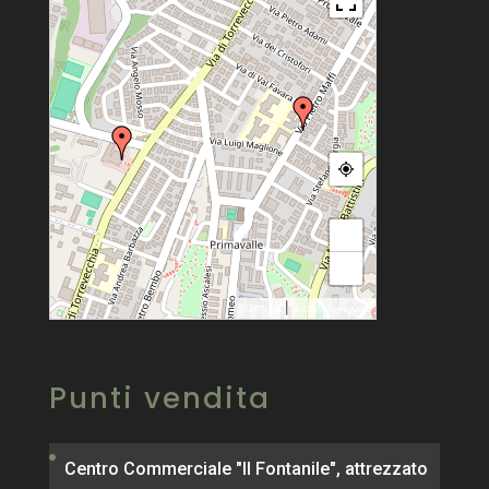
+
−
|
MapPress
© OpenStreetMap
Punti vendita
Centro Commerciale "Il Fontanile", attrezzato