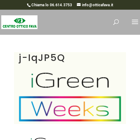
Chiama lo 06.614.3753
info@otticafava.it
j-IqJP5Q