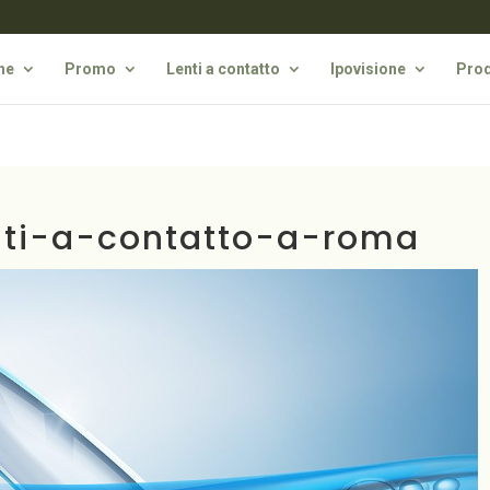
he
Promo
Lenti a contatto
Ipovisione
Prod
nti-a-contatto-a-roma