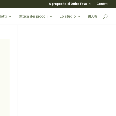
A proposito di Ottica Fava
Contatti
otti
Ottica dei piccoli
Lo studio
BLOG