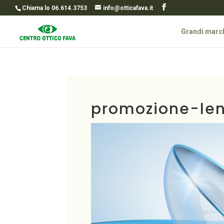
Chiama lo 06.614.3753
info@otticafava.it
Grandi marc
promozione-le