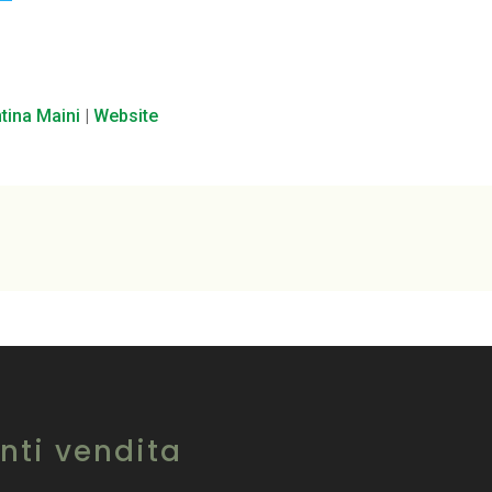
ntina Maini
|
Website
nti vendita