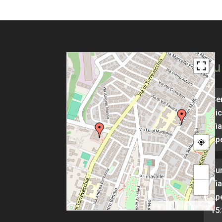
Pu
Cen
Pic
Via
Ape
Pu
+
Via
−
Ape
|
MapPress
© OpenStreetMap
15