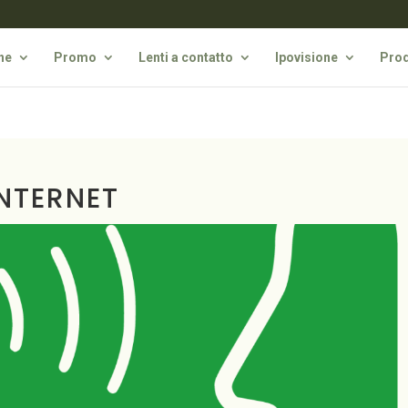
he
Promo
Lenti a contatto
Ipovisione
Prod
NTERNET