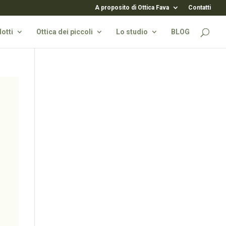
A proposito di Ottica Fava
Contatti
otti
Ottica dei piccoli
Lo studio
BLOG