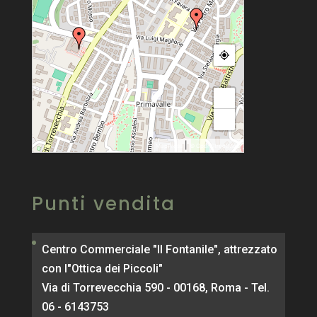
+
−
|
MapPress
© OpenStreetMap
Punti vendita
Centro Commerciale "Il Fontanile", attrezzato
con l"Ottica dei Piccoli"
Via di Torrevecchia 590 - 00168, Roma - Tel.
06 - 6143753