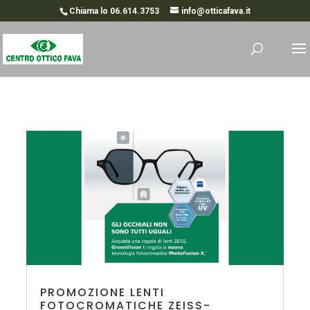
Chiama lo 06.614.3753
info@otticafava.it
PROMOZIONE LENTI
FOTOCROMATICHE ZEISS-