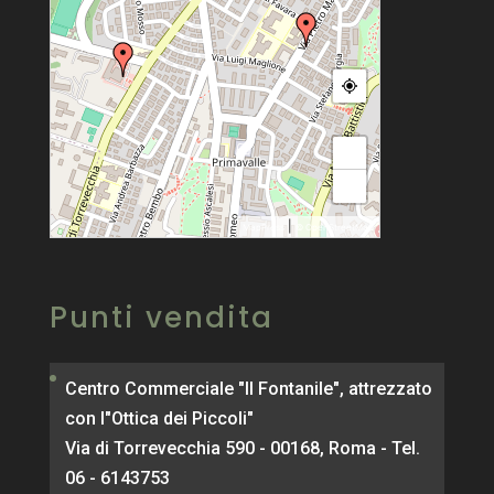
+
−
|
MapPress
© OpenStreetMap
Punti vendita
Centro Commerciale "Il Fontanile", attrezzato
con l"Ottica dei Piccoli"
Via di Torrevecchia 590 - 00168, Roma - Tel.
06 - 6143753