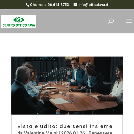
Chiama lo 06.614.3753
info@otticafava.it
Vista e udito: due sensi insieme
da
Valentina Maini
|
2026,01,26
|
Benessere