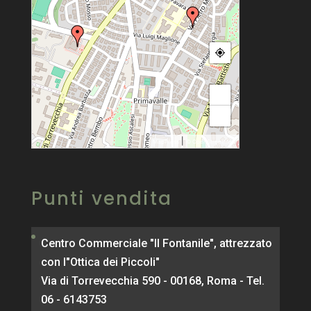
+
−
|
MapPress
© OpenStreetMap
Punti vendita
Centro Commerciale "Il Fontanile", attrezzato
con l"Ottica dei Piccoli"
Via di Torrevecchia 590 - 00168, Roma - Tel.
06 - 6143753