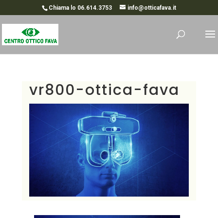
Chiama lo 06.614.3753
info@otticafava.it
vr800-ottica-fava