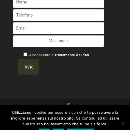
Acconsento al
trattamento dei dati
Utilizziamo i cookie per essere sicuri che tu possa avere la
Un progetto di
Gavilab Web Agency ~ I Marinai
migliore esperienza sul nostro sito. Se continui ad utilizzare
questo sito noi assumiamo che tu ne sia felice.
del Web
|
Privacy Policy
-
OtticaFava -