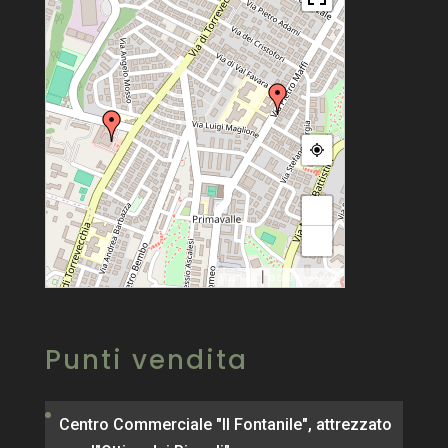
+
−
|
MapPress
© OpenStreetMap
Punti vendita
Centro Commerciale "Il Fontanile", attrezzato