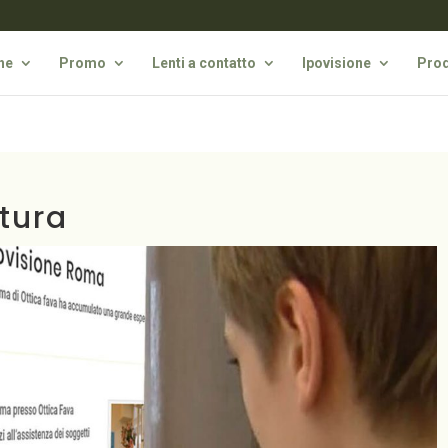
he
Promo
Lenti a contatto
Ipovisione
Prod
ttura