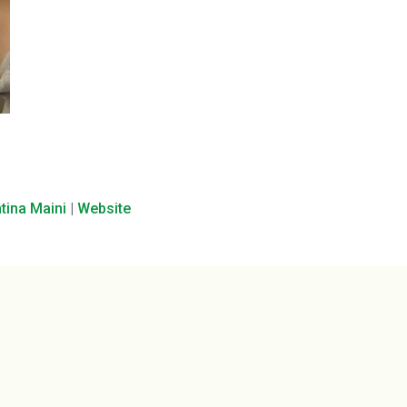
ntina Maini
|
Website