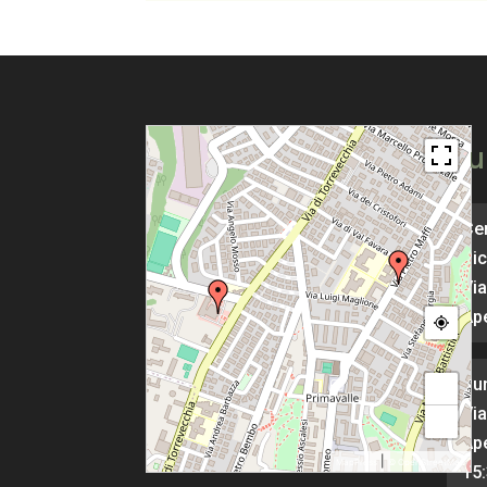
Pu
Cen
Pic
Via
Ape
Pu
+
Via
−
Ape
|
MapPress
© OpenStreetMap
15