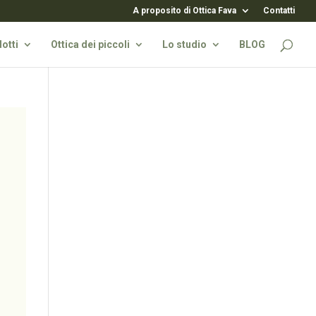
A proposito di Ottica Fava
Contatti
otti
Ottica dei piccoli
Lo studio
BLOG