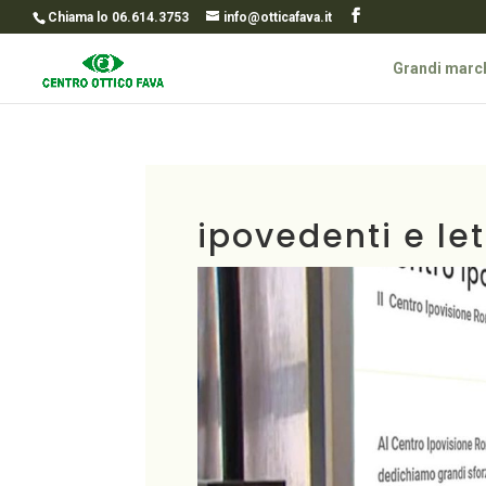
Chiama lo 06.614.3753
info@otticafava.it
Grandi marc
ipovedenti e le