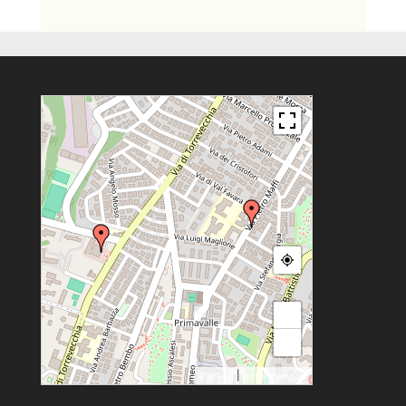
+
−
|
MapPress
© OpenStreetMap