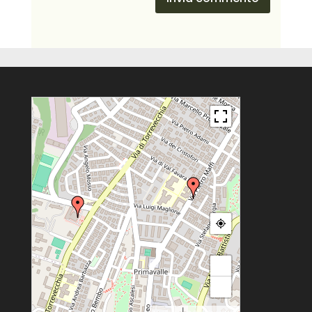
+
−
|