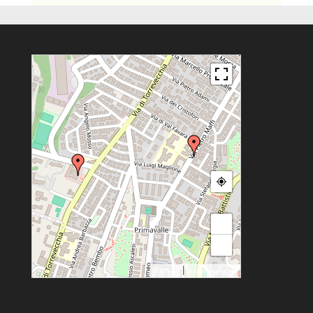
+
−
|
MapPress
© OpenStreetMap