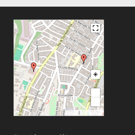
+
−
|
MapPress
© OpenStreetMap