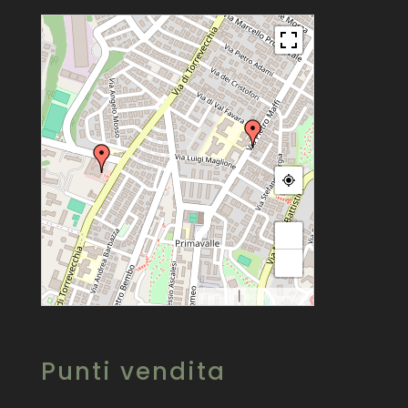
+
−
|
MapPress
© OpenStreetMap
Punti vendita